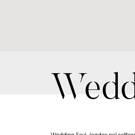
Wedd
website
Wedding Soul, leader nel settore